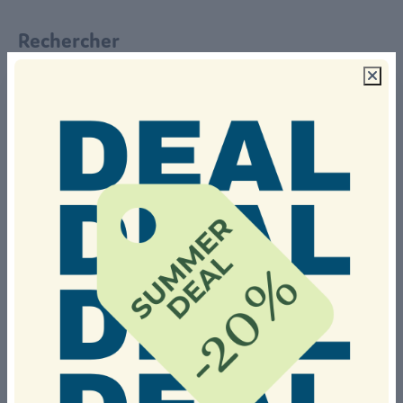
Rechercher
Sélectionner une date d'arrivée
Arrivée
Départ
Réservez pour une période spécifique
Les vacances d'été
Vacances de la Toussaint
Sélection du groupe de clients