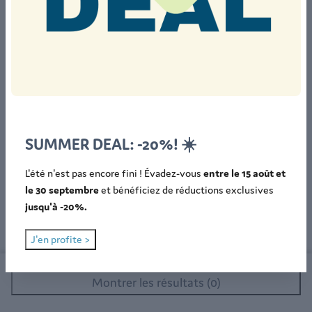
Personnes âgées
65+
Adultes
18-64
Adolescents
12-17
Enfants
2-11
SUMMER DEAL: -20%! ☀️
Bébés
0-1
L'été n'est pas encore fini ! Évadez-vous
entre le 15 août et
Animaux
le 30 septembre
et bénéficiez de réductions exclusives
jusqu'à -20%.
J'en profite >
Montrer les résultats (0)