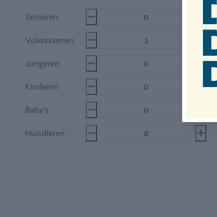
Senioren
6
Volwassenen
1
Jongeren
1
Kinderen
2
Baby's
0
Huisdieren