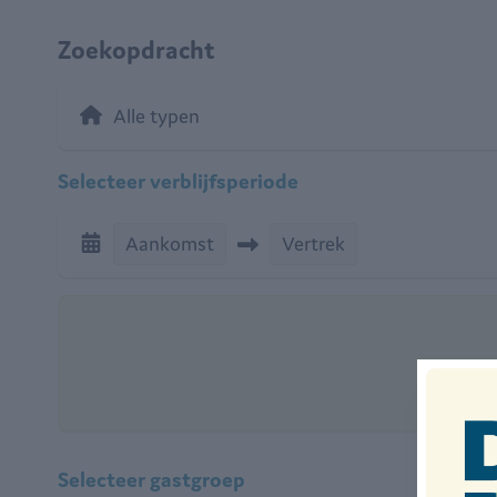
Zoekopdracht
Selecteer verblijfsperiode
Aankomst
Vertrek
Zome
Selecteer gastgroep