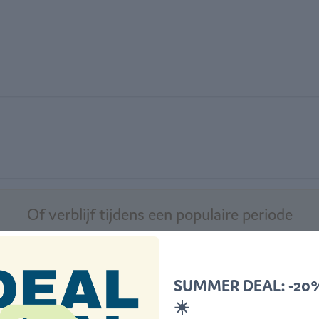
Of verblijf tijdens een populaire periode
rvakantie
September
Herfstvakantie
Herfstvakantie 
SUMMER DEAL: -20
☀️