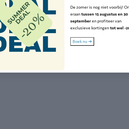
De zomer is nog niet voorbij! O
5+
eraan
tussen 15 augustus en 30
september
en profiteer van
8-64
exclusieve kortingen
tot wel -
2-17
Boek nu ➔
-11
-1