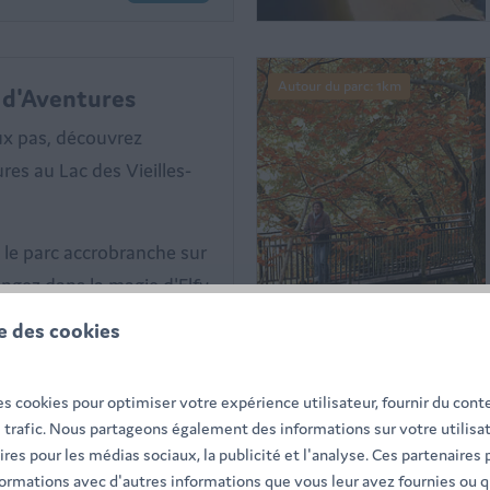
Autour du parc: 1km
 d'Aventures
ux pas, découvrez
es au Lac des Vieilles-
s le parc accrobranche sur
ongez dans la magie d'Elfy
. En été, rafraîchissez-
se des cookies
que gonflable WiSplash.
SUMMER DEAL: -20
☀️
s et de rires garantis
es cookies pour optimiser votre expérience utilisateur, fournir du con
e trafic. Nous partageons également des informations sur votre utilisat
L'été n'est pas encore fini ! Évad
res pour les médias sociaux, la publicité et l'analyse. Ces partenaires
vous
entre le 15 août et le 30
ormations avec d'autres informations que vous leur avez fournies ou qu