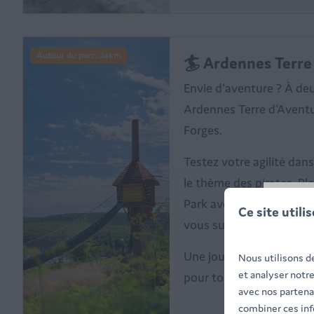
Autour du parc: 24km
🏄 Ardennes Terre
Envie d'aventure ? À de
Ardennes Terre d'Aventur
Forges.
Testez votre agilité dan
le thème des pirates. Pl
Park avec les plus jeunes
Ce site utili
vous sur le parc aquati
Une journée de sensation
Nous utilisons d
et analyser notr
pour toute la famille
avec nos partenai
combiner ces inf