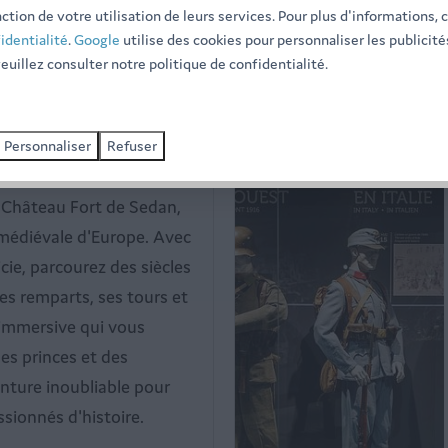
septembre
et bénéficiez de
ction de votre utilisation de leurs services. Pour plus d'informations,
réductions exclusives
jusqu'à 
identialité
.
Google
utilise des cookies pour personnaliser les publicité
Plus
euillez consulter notre politique de confidentialité.
J'en profite >
Personnaliser
Refuser
Autour du parc: 12km
e Sedan
u Château Fort de Sedan,
 médiévale d'Europe. Avec
cie, parcourez des siècles
ses remparts, ses tours et
 immersive qui vous
es princes et des
enture inoubliable pour
assionnés d'histoire.