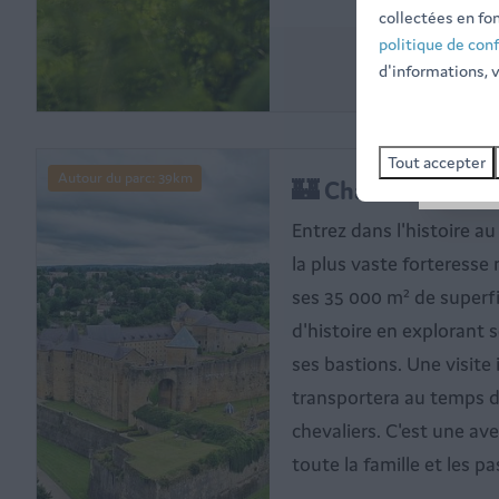
collectées en fon
politique de conf
d'informations, v
Tout accepter
Autour du parc: 39km
🏰 Château Fort d
Entrez dans l'histoire a
la plus vaste forteresse
ses 35 000 m² de superfi
d'histoire en explorant 
ses bastions. Une visite
transportera au temps d
chevaliers. C'est une av
toute la famille et les p