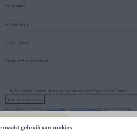
Voornaam
Achternaam
E-mail adres
Vragen of opmerkingen
Ja, ik wil me aanmelden voor de nieuwsbrief van Arden Parks.
Bericht versturen
Beveiligd door reCaptcha,
privacybeleid
en
servicevoorwaarden
zijn van toepassing.
e maakt gebruik van cookies
SUMMER DEAL: -20