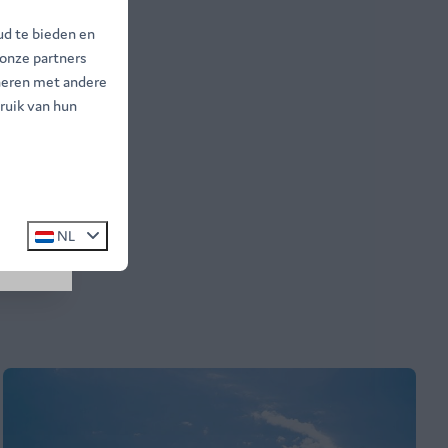
ud te bieden en
 onze partners
ntsnap
neren met andere
ruik van hun
20%.
NL