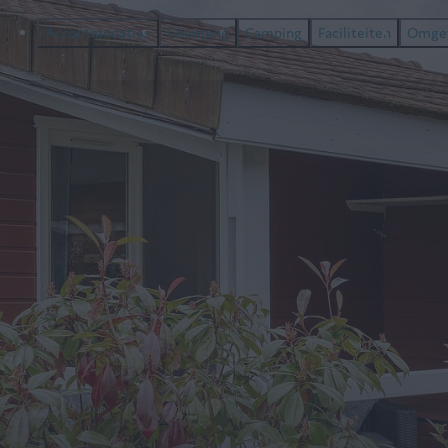
Accommodaties
Glamping
Camping
Faciliteiten
Omge