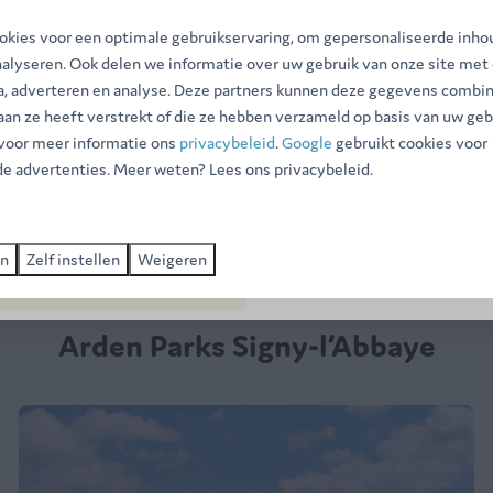
☀️
kies voor een optimale gebruikservaring, om gepersonaliseerde inho
nalyseren. Ook delen we informatie over uw gebruik van onze site met
De zomer is nog niet voorbij! O
ia, adverteren en analyse. Deze partners kunnen deze gegevens combi
eraan
tussen 15 augustus en 30
 aan ze heeft verstrekt of die ze hebben verzameld op basis van uw geb
september
en profiteer van
 voor meer informatie ons
privacybeleid
.
Google
gebruikt cookies voor
exclusieve kortingen
tot wel -
e advertenties. Meer weten? Lees ons privacybeleid.
Boek nu ➔
en
Zelf instellen
Weigeren
Ontdek
Arden Parks Signy-l’Abbaye