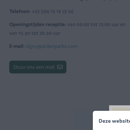
Telefoon
: +33 (0)6 72 19 25 56
Openingstijden receptie:
van 09:00 tot 12:00 uur en
van 15:30 tot 20:30 uur
E-mail
:
signy@ardenparks.com
Stuur ons een mail
Deze websit