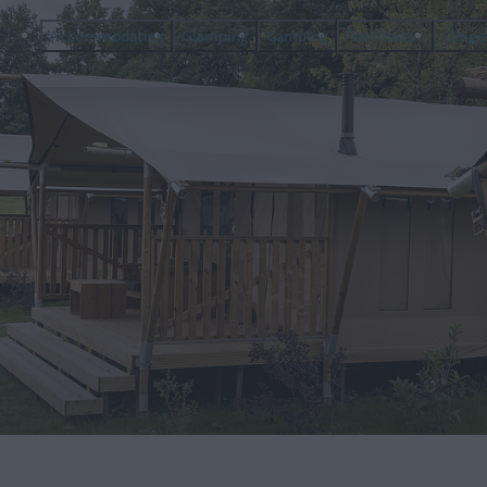
Accommodaties
Glamping
Camping
Faciliteiten
Omge