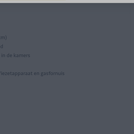
cm)
ed
 in de kamers
iezetapparaat en gasfornuis