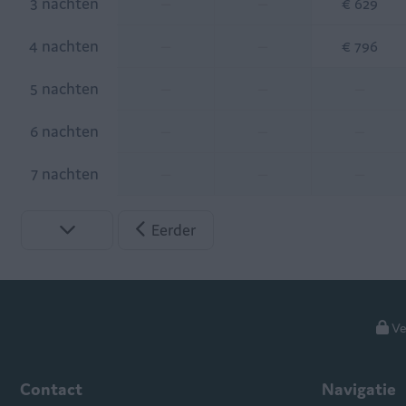
3 nachten
—
—
€ 629
4 nachten
—
—
€ 796
5 nachten
—
—
—
6 nachten
—
—
—
7 nachten
—
—
—
Eerder
Ve
Contact
Navigatie