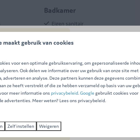
Badkamer
s
Eigen sanitair
e maakt gebruik van cookies
onsbedden
SUMMER DEAL: -20
d
.
☀️
kies voor een optimale gebruikservaring, om gepersonaliseerde inho
nalyseren. Ook delen we informatie over uw gebruik van onze site met
 is ideaal gelegen in het hart van onze camping.
De zomer is nog niet voorbij! O
ia, adverteren en analyse. Deze partners kunnen deze gegevens combi
eraan
tussen 15 augustus en 30
atie
, garandeert deze tent aangename en luchtige
 aan ze heeft verstrekt of die ze hebben verzameld op basis van uw geb
september
en profiteer van
 voor meer informatie ons
privacybeleid
.
Google
gebruikt cookies voor
exclusieve kortingen
tot wel -
e advertenties. Meer weten? Lees ons privacybeleid.
Boek nu ➔
schikt voor maximaal 5 personen. Onze tenten staan op
te opstelling is als u met meerdere gezinnen reist en
en
Zelf instellen
Weigeren
Voor totaal comfort beschikt de tent over 2