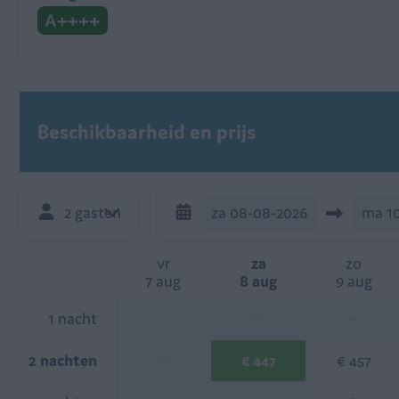
Beschikbaarheid en prijs
2 gasten
za
08-08-2026
ma
1
vr
za
zo
7 aug
8 aug
9 aug
1 nacht
—
—
—
2 nachten
—
€ 447
€ 457