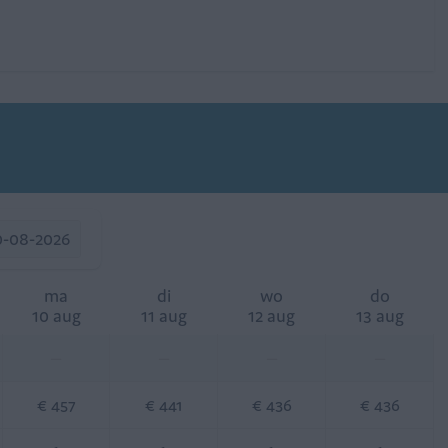
0-08-2026
ma
di
wo
do
10 aug
11 aug
12 aug
13 aug
—
—
—
—
€ 457
€ 441
€ 436
€ 436