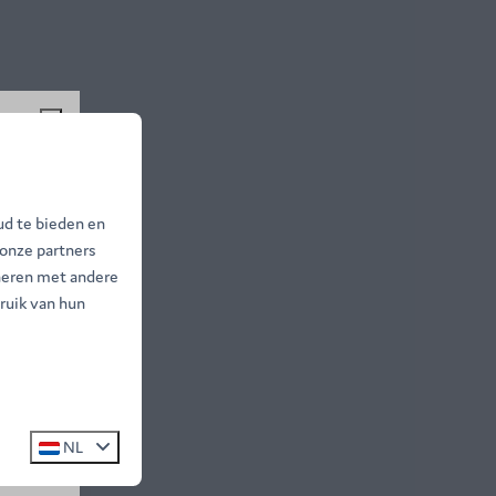
%!
ud te bieden en
 onze partners
ntsnap
neren met andere
ruik van hun
20%.
NL