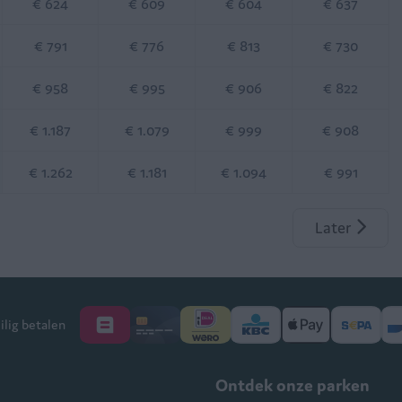
€ 624
€ 609
€ 604
€ 637
€ 791
€ 776
€ 813
€ 730
€ 958
€ 995
€ 906
€ 822
€ 1.187
€ 1.079
€ 999
€ 908
€ 1.262
€ 1.181
€ 1.094
€ 991
Later
ilig betalen
Ontdek onze parken