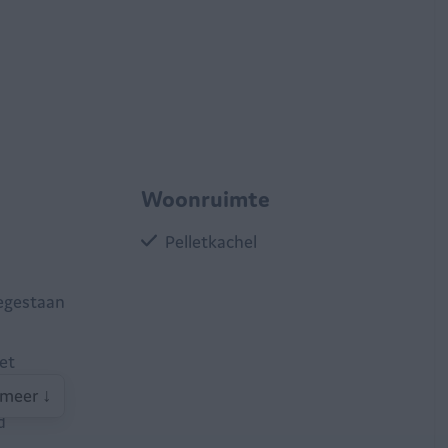
Woonruimte
Pelletkachel
egestaan
et
jke
meer ↓
d