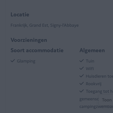
Locatie
Frankrijk, Grand Est, Signy-l’Abbaye
Voorzieningen
Soort accommodatie
Algemeen
Glamping
Tuin
Wifi
Huisdieren to
Rookvrij
Toegang tot h
gemeenschappeli
Toon 
campingzwemba